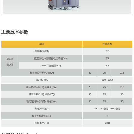
主要技术参数
项目
技术参数
额定电压(KA)
12
额定雷电冲击耐受电压峰值(KA)
75
额定绝
缘水平
1 min 工频耐压(KA)
42
额定短路开断电流(KA)
20
25
31.5
额定电流(A)
630、1250
额定热稳定电流( 有效值(KA))
20
25
31.5
额定动稳电流( 峰值(KA))
50
63
80
额定短路关合电流( 峰值(KA))
50
63
80
额定操作顺序
分-0.3s- 合分-180s- 合分
额定热稳定时间(s)
4
机械寿命( 次)
2000